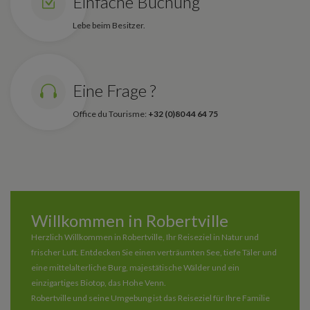
Einfache Buchung
Lebe beim Besitzer.
Eine Frage ?
Office du Tourisme:
+32 (0)80 44 64 75
Willkommen in Robertville
Herzlich Willkommen in Robertville, Ihr Reiseziel in Natur und
frischer Luft. Entdecken Sie einen verträumten See, tiefe Täler und
eine mittelalterliche Burg, majestätische Wälder und ein
einzigartiges Biotop, das Hohe Venn.
Robertville und seine Umgebung ist das Reiseziel für Ihre Familie