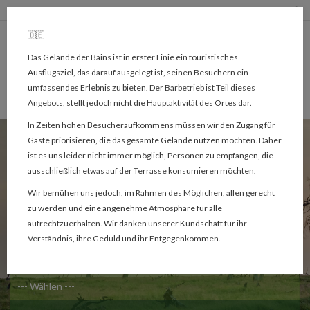
🇩🇪
Das Gelände der Bains ist in erster Linie ein touristisches
Ausflugsziel, das darauf ausgelegt ist, seinen Besuchern ein
umfassendes Erlebnis zu bieten. Der Barbetrieb ist Teil dieses
Angebots, stellt jedoch nicht die Hauptaktivität des Ortes dar.
In Zeiten hohen Besucheraufkommens müssen wir den Zugang für
Gäste priorisieren, die das gesamte Gelände nutzen möchten. Daher
ist es uns leider nicht immer möglich, Personen zu empfangen, die
Sie suchen ?
ausschließlich etwas auf der Terrasse konsumieren möchten.
Wir bemühen uns jedoch, im Rahmen des Möglichen, allen gerecht
zu werden und eine angenehme Atmosphäre für alle
aufrechtzuerhalten. Wir danken unserer Kundschaft für ihr
Verständnis, ihre Geduld und ihr Entgegenkommen.