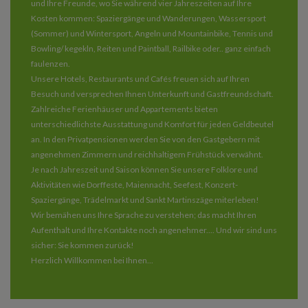
und Ihre Freunde, wo Sie während vier Jahreszeiten auf Ihre
Kosten kommen: Spaziergänge und Wanderungen, Wassersport
(Sommer) und Wintersport, Angeln und Mountainbike, Tennis und
Bowling/ kegekln, Reiten und Paintball, Railbike oder.. ganz einfach
faulenzen.
Unsere Hotels, Restaurants und Cafés freuen sich auf Ihren
Besuch und versprechen Ihnen Unterkunft und Gastfreundschaft.
Zahlreiche Ferienhäuser und Appartements bieten
unterschiedlichste Ausstattung und Komfort für jeden Geldbeutel
an. In den Privatpensionen werden Sie von den Gastgebern mit
angenehmen Zimmern und reichhaltigem Frühstück verwähnt.
Je nach Jahreszeit und Saison können Sie unsere Folklore und
Aktivitäten wie Dorffeste, Maiennacht, Seefest, Konzert-
Spaziergänge, Trädelmarkt und Sankt Martinszäge miterleben!
Wir bemähen uns Ihre Sprache zu verstehen; das macht Ihren
Aufenthalt und Ihre Kontakte noch angenehmer.... Und wir sind uns
sicher: Sie kommen zurück!
Herzlich Willkommen bei Ihnen...