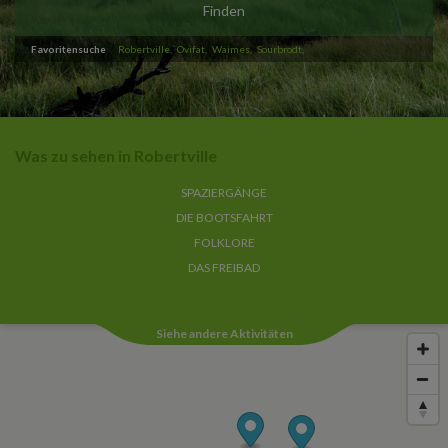
Finden
Favoritensuche
Robertville
Ovifat
Waimes
Sourbrodt
Was zu sehen in Robertville
SPAZIERGÄNGE
DIE BOOTSFAHRT
FOLKLORE
DAS FREIBAD
Siehe andere Aktivitäten