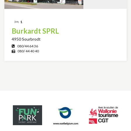
1
Burkardt SPRL
4950 Sourbrodt
080/44 64 36
080/ 44 40 40