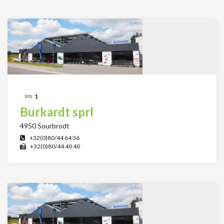
1
Burkardt sprl
4950 Sourbrodt
+32(0)80/44 64 36
+32(0)80/44 40 40