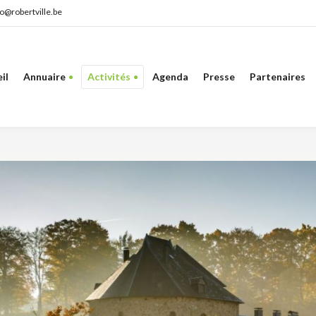
fo@robertville.be
il
Annuaire
Activités
Agenda
Presse
Partenaires