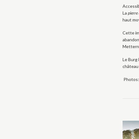
Accessib
La
pierre
haut mo
Cette im
abandonn
Mettern
Le Burg 
château 
Photos: 